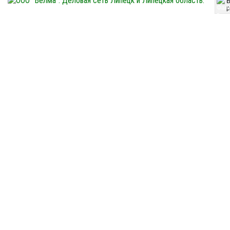
p
Большой ассортимент продукции: пиломатериал строганный и обрезной (доска, брус
производителя. Паро- гидроизоляция. Вся продукция имеет сертификаты качества. 