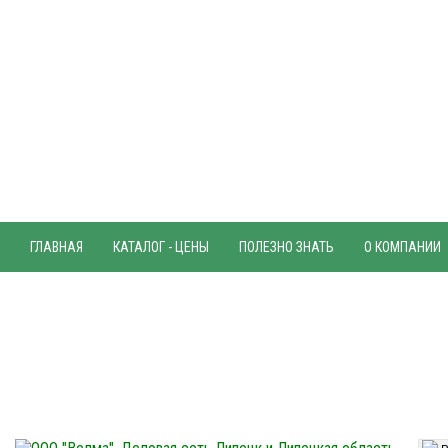
ГЛАВНАЯ
КАТАЛОГ - ЦЕНЫ
ПОЛЕЗНО ЗНАТЬ
О КОМПАНИИ
42-80-17
+7 (4742)
Телефон:
Часы работы офиса:
42-80-52
8-00
17-00
+7 (4742)
Пн-Чт с
до
8-00
16-00
42-80-32
Пт с
до
+7 (4742)
Факс:
9-00
14-00
Сб с
до
Вс
(выходной)