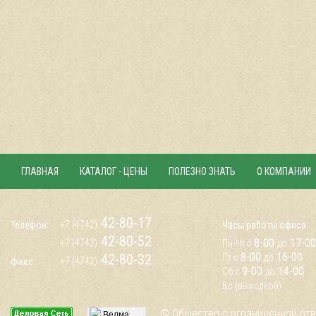
ГЛАВНАЯ
КАТАЛОГ - ЦЕНЫ
ПОЛЕЗНО ЗНАТЬ
О КОМПАНИИ
42-80-17
+7 (4742)
Телефон:
Часы работы офиса:
42-80-52
8-00
17-00
+7 (4742)
Пн-Чт с
до
8-00
16-00
42-80-32
Пт с
до
+7 (4742)
Факс:
9-00
14-00
Сб с
до
Вс
(выходной)
© Общество с ограниченной отв
Велма