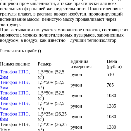
пищевой промышленности, а также практически для всех
остальных сфер нашей жизнедеятельности. Полиэтиленовые
гранулы плавят, в расплав вводят изобутан, провоцирующий
вспенивание массы, пенистую массу продавливают через
экструдер.
При застывании получается монолитное полотно, состоящее из
множества мелких полиэтиленовых пузырьков, заполненных
воздухом, а воздух, как известно – лучший теплоизолятор.
Распечатать прайс ()
Единица
Цена
Наименование
Размер
измерения
(рубли)
Тепофол НПЭ,
1,5*50м (52,5
рулон
510
2
2мм
м
)
Тепофол НПЭ,
1,5*50м (52,5
рулон
785
2
3мм
м
)
Тепофол НПЭ,
1,5*50м (52,5
рулон
1080
2
4мм
м
)
Тепофол НПЭ,
1,5*50м (52,5
рулон
1385
2
5мм
м
)
Тепофол НПЭ,
1,5*25м (26,25
рулон
1080
2
8мм
м
)
Тепофол НПЭ,
1,5*25м (26,25
рулон
1380
2
10мм
м
)