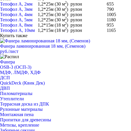
2
Тепофол А, 2мм
1,2*25м (30 м
)
рулон
655
2
Тепофол А, 3мм
1,2*25м (30 м
)
рулон
790
2
Тепофол А, 4мм
1,2*25м (30 м
)
рулон
1005
2
Тепофол А, 5мм
1,2*25м (30 м
)
рулон
1180
2
Тепофол А, 8мм
1,2*15м (18 м
)
рулон
955
2
Тепофол А, 10мм
1,2*15м (18 м
)
рулон
1165
Купить также
Фанера ламинированная 18 мм, (Семенов)
руб./лист
Фанера
OSB-3 (ОСП-3)
МДФ, ЛМДФ, ХДФ
ДСП
QuickDeck (Квик Дек)
ДВП
Пиломатериалы
Утеплители
Террасная доска из ДПК
Рулонные материалы
Монтажная пена
Пропитки для древесины
Метизы, крепление
Заборные секции