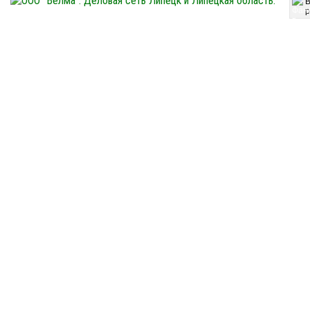
p
Большой ассортимент продукции: пиломатериал строганный и обрезной (доска, брус
производителя. Паро- гидроизоляция. Вся продукция имеет сертификаты качества. 