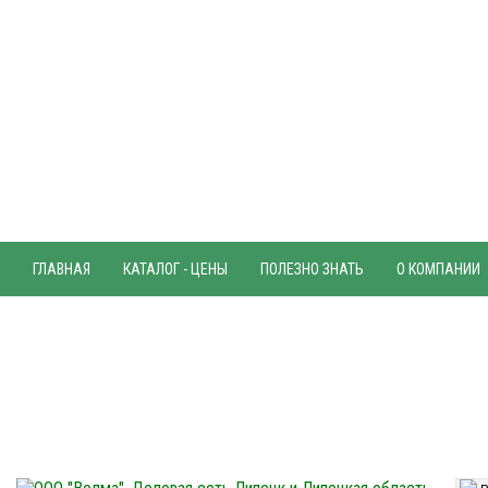
ГЛАВНАЯ
КАТАЛОГ - ЦЕНЫ
ПОЛЕЗНО ЗНАТЬ
О КОМПАНИИ
42-80-17
+7 (4742)
Телефон:
Часы работы офиса:
42-80-52
8-00
17-00
+7 (4742)
Пн-Чт с
до
8-00
16-00
42-80-32
Пт с
до
+7 (4742)
Факс:
9-00
14-00
Сб с
до
Вс
(выходной)