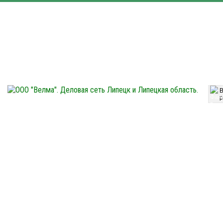
42-80-17
+7 (4742)
Телефон:
Часы работы офиса:
42-80-52
8-00
17-00
+7 (4742)
Пн-Чт с
до
8-00
16-00
42-80-32
Пт с
до
+7 (4742)
Факс:
9-00
14-00
Сб с
до
Вс
(выходной)
p
Большой ассортимент продукции: пиломатериал строганный и обрезной (доска, брус
производителя. Паро- гидроизоляция. Вся продукция имеет сертификаты качества. 