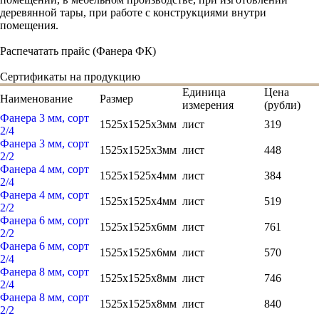
деревянной тары, при работе с конструкциями внутри
помещения.
Распечатать прайс (Фанера ФК)
Cертификаты на продукцию
Единица
Цена
Наименование
Размер
измерения
(рубли)
Фанера 3 мм, сорт
1525x1525x3мм
лист
319
2/4
Фанера 3 мм, сорт
1525x1525x3мм
лист
448
2/2
Фанера 4 мм, сорт
1525x1525x4мм
лист
384
2/4
Фанера 4 мм, сорт
1525x1525x4мм
лист
519
2/2
Фанера 6 мм, сорт
1525x1525x6мм
лист
761
2/2
Фанера 6 мм, сорт
1525x1525x6мм
лист
570
2/4
Фанера 8 мм, сорт
1525x1525x8мм
лист
746
2/4
Фанера 8 мм, сорт
1525x1525x8мм
лист
840
2/2