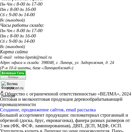
8-00
17-00
Пн-Чт с
до
8-00
16-00
Пт с
до
9-00
14-00
Сб с
до
Вс
(выходной)
Часы работы склада:
8-00
17-00
Пн-Чт с
до
8-00
16-00
Пт с
до
9-00
14-00
Сб с
до
Вс
(выходной)
Карта сайта
E-mail: velma-lipetsk@mail.ru
Адрес офиса и склада: 398048, г. Липецк, ул. Задорожная, д. 24
(Р-н 10-й шахты, база «Липецкоблснаб»)
Велма
pulscen.ru
© Общество с ограниченной ответственностью «ВЕЛМА», 2024
Оптовая и мелкооптовая продукция деревообрабатывающей
промышленности
Создание, продвижение сайтов, email рассылка
Большой ассортимент продукции: пиломатериал строганный и
обрезной (доска, брус, евровагонка), фанера разных размеров от
3 мм (ФК, ФСФ, ламинированная), ДВП, ДСП, МДФ, ОСП.
Утеплитель купить в Липецке по цене производителя. Паро-